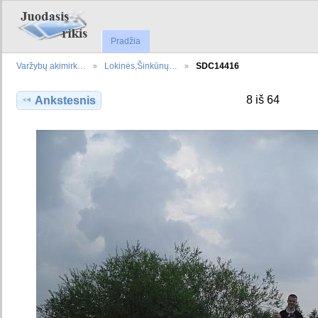
Pradžia
Varžybų akimirk…
Lokinės,Šinkūnų…
SDC14416
8 iš 64
Ankstesnis