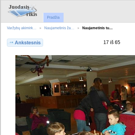
Pradžia
Varžybų akimirk…
Naujametinis ža…
Naujametinis tu…
17 iš 65
Ankstesnis