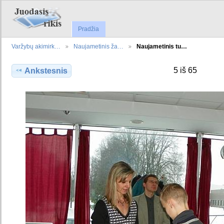
Pradžia
Varžybų akimirk…
Naujametinis ža…
Naujametinis tu…
5 iš 65
Ankstesnis