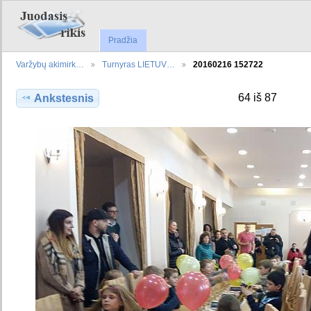
Pradžia
Varžybų akimirk…
Turnyras LIETUV…
20160216 152722
64 iš 87
Ankstesnis