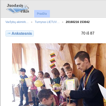
Pradžia
Varžybų akimirk…
Turnyras LIETUV…
20160216 153042
70 iš 87
Ankstesnis