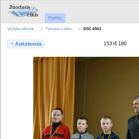
Pradžia
Varžybų akimirk…
Turnyras Lietuv…
DSC 6563
153 iš 180
Ankstesnis