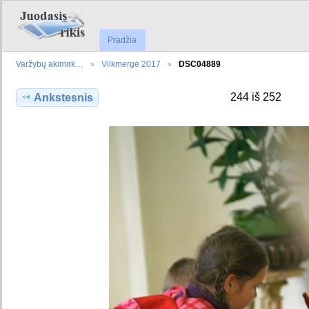
Pradžia
Varžybų akimirk…
Vilkmergė 2017
DSC04889
244 iš 252
Ankstesnis