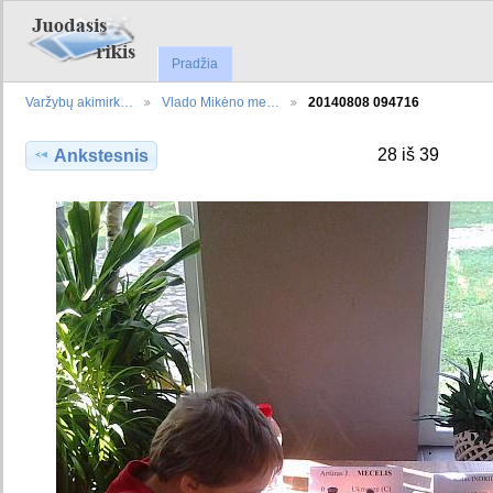
Pradžia
Varžybų akimirk…
Vlado Mikėno me…
20140808 094716
28 iš 39
Ankstesnis