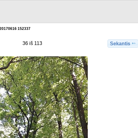
20170616 152337
36 iš 113
Sekantis