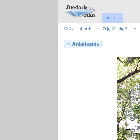
Pradžia
Varžybų akimirk…
Zujų, Veprių, S…
Ankstesnis