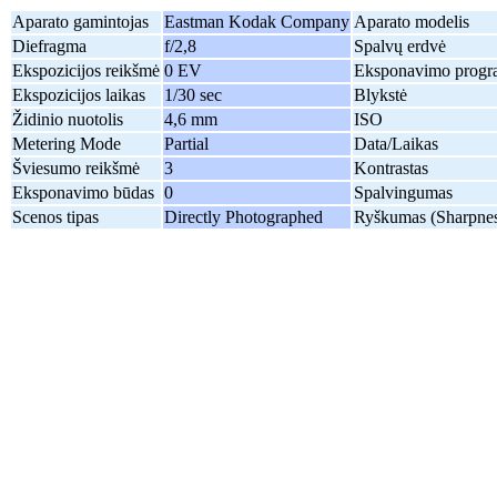
Aparato gamintojas
Eastman Kodak Company
Aparato modelis
Diefragma
f/2,8
Spalvų erdvė
Ekspozicijos reikšmė
0 EV
Eksponavimo progr
Ekspozicijos laikas
1/30 sec
Blykstė
Židinio nuotolis
4,6 mm
ISO
Metering Mode
Partial
Data/Laikas
Šviesumo reikšmė
3
Kontrastas
Eksponavimo būdas
0
Spalvingumas
Scenos tipas
Directly Photographed
Ryškumas (Sharpnes