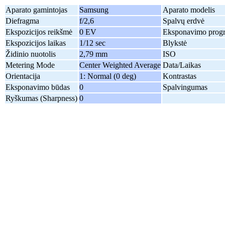
Aparato gamintojas
Samsung
Aparato modelis
Diefragma
f/2,6
Spalvų erdvė
Ekspozicijos reikšmė
0 EV
Eksponavimo prog
Ekspozicijos laikas
1/12 sec
Blykstė
Židinio nuotolis
2,79 mm
ISO
Metering Mode
Center Weighted Average
Data/Laikas
Orientacija
1: Normal (0 deg)
Kontrastas
Eksponavimo būdas
0
Spalvingumas
Ryškumas (Sharpness)
0