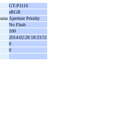
GT-P3110
sRGB
rama
Aperture Priority
No Flash
100
2014:02:28 18:33:51
0
0