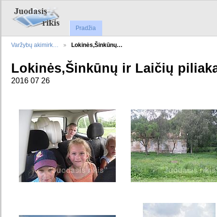
Pradžia
Varžybų akimirk…
Lokinės,Šinkūnų…
Lokinės,Šinkūnų ir Laičių piliaka
2016 07 26