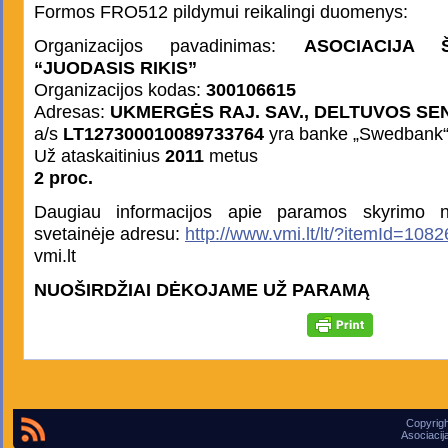
Formos FRO512 pildymui reikalingi duomenys:
Organizacijos pavadinimas:
ASOCIACIJA 
“JUODASIS RIKIS”
Organizacijos kodas:
300106615
Adresas:
UKMERGĖS RAJ. SAV., DELTUVOS SEN.
a/s
LT127300010089733764
yra banke „Swedbank“
Už ataskaitinius
2011
metus
2 proc.
Daugiau informacijos apie paramos skyrimo n
svetainėje adresu:
http://www.vmi.lt/lt/?itemId=108
vmi.lt
NUOŠIRDŽIAI DĖKOJAME UŽ PARAMĄ
Copyrigh
Asociacij