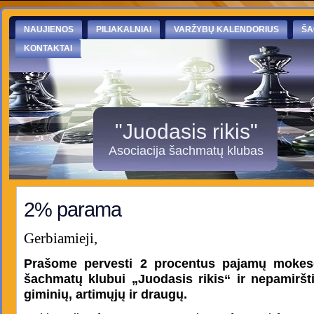
NAUJIENOS
PILIAKALNIAI
VARŽYBŲ KALENDORIUS
ŠA
KONTAKTAI
"Juodasis rikis"
Asociacija šachmatų klubas
2% parama
Gerbiamieji,
Prašome pervesti 2 procentus pajamų mokesč
šachmatų klubui „Juodasis rikis“ ir nepamiršti
giminių, artimųjų ir draugų.