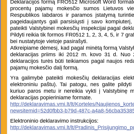
Deklaracijos formą FRO512 Microsoft Word formate
procentų pajamų mokesčio sumos Lietuvos vie
Respublikos labdaros ir paramos įstatymą turinti
pageidaujantys gali parsisiųsti į savo kompiuterį, u
pateikti Valstybinei mokesčių inspekcijai pagal dek
Pildyti reikia tik formos FR0512 1, 2, 3, 4, 5, ir 7 g
bei nustatytoje vietoje pasirašyti.
Atkreipiame dėmesį, kad pagal minėtą formą Valsty
deklaracijas priims iki 2012 m. kovo 31 d. Nuo
deklaracijos turės būti teikiamos pagal naujos red
pajamų mokesčio dalį formą.
Yra galimybė pateikti mokesčių deklaracijas elekt
elektroniniu paštu). Tai patogu, nes galite pildyti 
kuriuo paros metu ir nereikia vykti į Valstybinę m
deklaracijas popieriniame formate.
http://deklaravimas.vmi.lt/lt/Korteles/Naujienos_kor
newsitemid=52d0fbb3-b79d-487c-a4a8-56cba3538
Elektroninio deklaravimo instrukcijos:
http://deklaravimas.vmi.lt/lt/Pradinis_Prisijungimo_