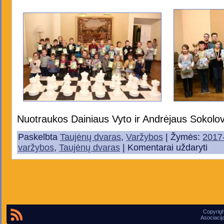
Nuotraukos Dainiaus Vyto ir Andrėjaus Sokol
Paskelbta
Taujėnų dvaras
,
Varžybos
| Žymės:
2017
varžybos
,
Taujėnų dvaras
|
Komentarai uždaryti
Copyrigh
Asociacij