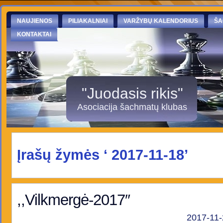
NAUJIENOS
PILIAKALNIAI
VARŽYBŲ KALENDORIUS
ŠA
KONTAKTAI
"Juodasis rikis"
Asociacija šachmatų klubas
Įrašų žymės ‘ 2017-11-18’
,,Vilkmergė-2017″
2017-11-