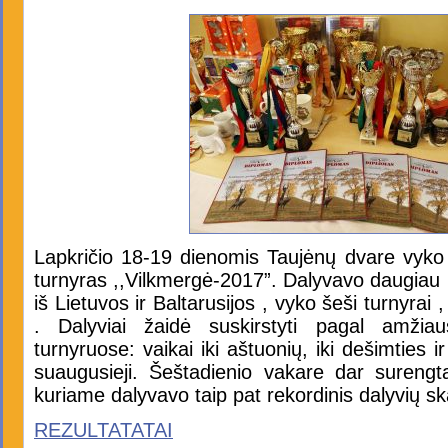
Lapkričio 18-19 dienomis Taujėnų dvare vyko 
turnyras ,,Vilkmergė-2017”. Dalyvavo daugiau
iš Lietuvos ir Baltarusijos , vyko šeši turnyrai 
. Dalyviai žaidė suskirstyti pagal amžia
turnyruose: vaikai iki aštuonių, iki dešimties i
suaugusieji. Šeštadienio vakare dar surengta
kuriame dalyvavo taip pat rekordinis dalyvių sk
REZULTATATAI