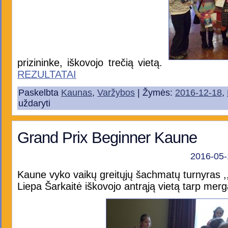
prizininke, iškovojo trečią vietą.
REZULTATAI
Paskelbta
Kaunas
,
Varžybos
| Žymės:
2016-12-18
,
uždaryti
Grand Prix Beginner Kaune
2016-05-
Kaune vyko vaikų greitųjų šachmatų turnyras ,
Liepa Šarkaitė iškovojo antrąją vietą tarp merga