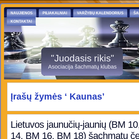
NAUJIENOS
PILIAKALNIAI
VARŽYBŲ KALENDORIUS
ŠA
KONTAKTAI
"Juodasis rikis"
Asociacija šachmatų klubas
Įrašų žymės ‘ Kaunas’
Lietuvos jaunučių-jaunių (BM 1
14, BM 16, BM 18) šachmatų č