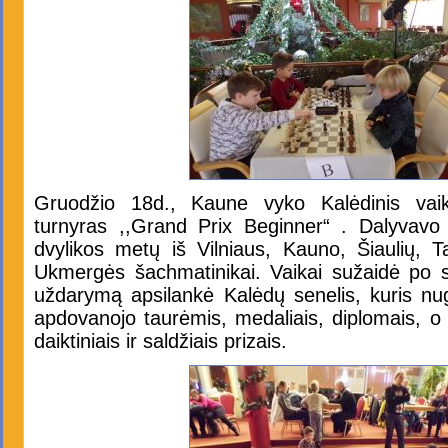
Gruodžio 18d., Kaune vyko Kalėdinis vai
turnyras ,,Grand Prix Beginner“ . Dalyvavo 
dvylikos metų iš Vilniaus, Kauno, Šiaulių, T
Ukmergės šachmatinikai. Vaikai sužaidė po se
uždarymą apsilankė Kalėdų senelis, kuris nug
apdovanojo taurėmis, medaliais, diplomais, 
daiktiniais ir saldžiais prizais.