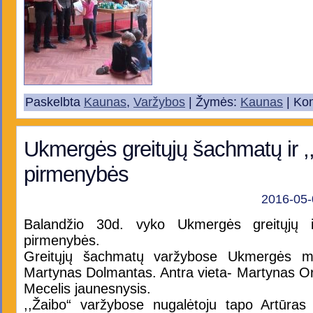
Paskelbta
Kaunas
,
Varžybos
| Žymės:
Kaunas
|
Kom
Ukmergės greitųjų šachmatų ir ,
pirmenybės
2016-05-
Balandžio 30d. vyko Ukmergės greitųjų i
pirmenybės.
Greitųjų šachmatų varžybose Ukmergės m
Martynas Dolmantas. Antra vieta- Martynas Orl
Mecelis jaunesnysis.
,,Žaibo“ varžybose nugalėtoju tapo Artūras 