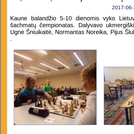
2017-06-
Kaune balandžio 5-10 dienomis vyko Lietuvo
šachmatų čempionatas. Dalyvavo ukmergišk
Ugnė Šniuikaitė, Normantas Noreika, Pijus Šlub
.