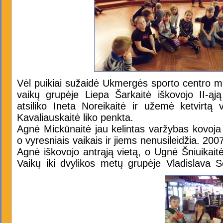
Vėl puikiai sužaidė Ukmergės sporto centro m
vaikų grupėje Liepa Šarkaitė iškovojo II-ąją
atsiliko Ineta Noreikaitė ir užemė ketvirtą vi
Kavaliauskaitė liko penkta.
Agnė Mickūnaitė jau kelintas varžybas kovoja
o vyresniais vaikais ir jiems nenusileidžia. 2
Agnė iškovojo antrąją vietą, o Ugnė Šniuikaitė
Vaikų iki dvylikos metų grupėje Vladislava S