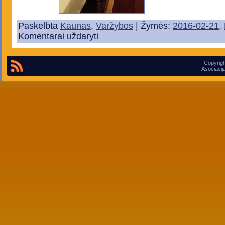
Paskelbta
Kaunas
,
Varžybos
| Žymės:
2016-02-21
,
Komentarai uždaryti
Copyrigh
Asociacij