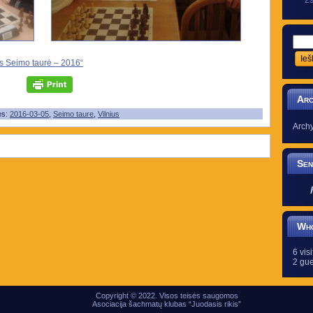
2
s Seimo taurė – 2016“
Arc
ės:
2016-03-05
,
Seimo taure
,
Vilnius
Arch
Sen
Who
6 vis
2 gue
Copyright © 2022. Visos teisės saugomos
Asociacija šachmatų klubas “Juodasis rikis”