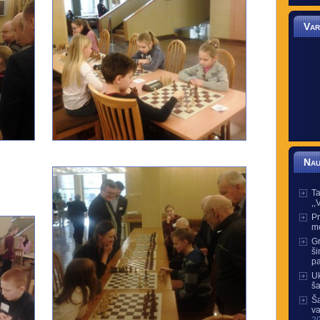
Var
Nau
Ta
,,
Pr
m
Gr
ši
pa
Uk
š
Ša
va