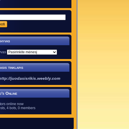
9
hyvas
yvas
asis tinklapis
http://juodasisrikis.weebly.com
's Online
itors online now
sts,
4 bots,
0 members