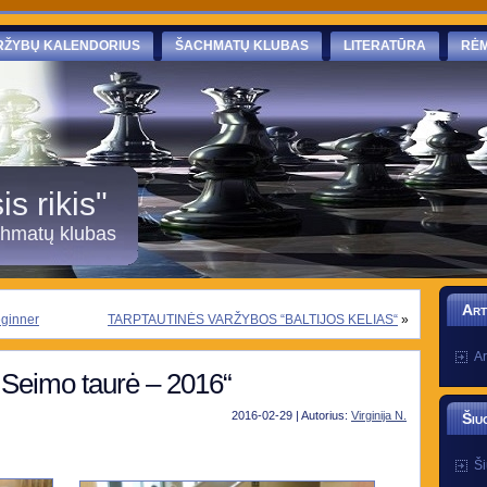
RŽYBŲ KALENDORIUS
ŠACHMATŲ KLUBAS
LITERATŪRA
RĖM
s rikis"
chmatų klubas
Art
eginner
TARPTAUTINĖS VARŽYBOS “BALTIJOS KELIAS“
»
Ar
 Seimo taurė – 2016“
2016-02-29 | Autorius:
Virginija N.
Šiu
Ši