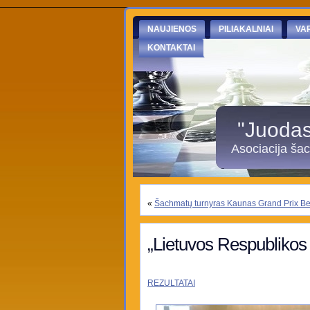
NAUJIENOS
PILIAKALNIAI
VA
KONTAKTAI
"Juodasi
Asociacija ša
«
Šachmatų turnyras Kaunas Grand Prix B
„Lietuvos Respublikos
REZULTATAI