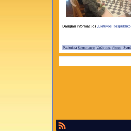
Daugiau informacijos
„Lietuvos Respubliko
Paskelbta
Seimo taure
,
Varžybos
,
Vilnius
| Žym