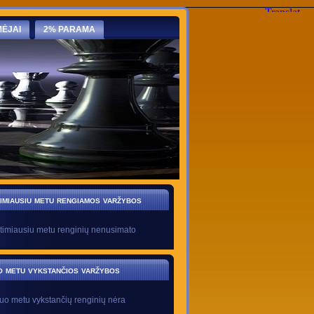
ĖJAI
2% PARAMA
imiausiu metu rengiamos varžybos
timiausiu metu renginių nenusimato
o metu vykstančios varžybos
uo metu vykstančių renginių nėra