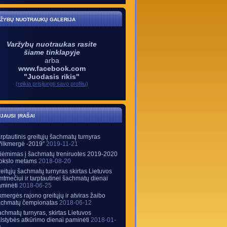
žybų nuotraukų galerija
Varžybų nuotraukas rasite
šiame tinklapyje
arba
www.facebook.com
"Juodasis rikis"
(reikia prisijungti savo profiliu)
jausi įrašai
rptautinis greitųjų šachmatų turnyras
Vilkmergė -2019″
2019-11-21
iėmimas į šachmatų treniruotes 2019-2020
okslo metams
2018-08-20
eitųjų šachmatų turnyras skirtas Lietuvos
mtmečiui ir tarptautinei šachmatų dienai
minėti
2018-06-25
mergės rajono greitųjų ir atviras žaibo
achmatų čempionatas
2018-06-12
chmatų turnyras, skirtas Lietuvos
lstybės atkūrimo dienai paminėti
2018-01-