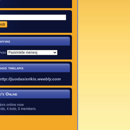
9
hyvas
yvas
asis tinklapis
http://juodasisrikis.weebly.com
's Online
itors online now
sts,
4 bots,
0 members