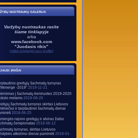
žybų nuotraukų galerija
Varžybų nuotraukas rasite
šiame tinklapyje
arba
www.facebook.com
"Juodasis rikis"
(reikia prisijungti savo profiliu)
jausi įrašai
rptautinis greitųjų šachmatų turnyras
Vilkmergė -2019″
2019-11-21
iėmimas į šachmatų treniruotes 2019-2020
okslo metams
2018-08-20
eitųjų šachmatų turnyras skirtas Lietuvos
mtmečiui ir tarptautinei šachmatų dienai
minėti
2018-06-25
mergės rajono greitųjų ir atviras žaibo
achmatų čempionatas
2018-06-12
chmatų turnyras, skirtas Lietuvos
lstybės atkūrimo dienai paminėti
2018-01-