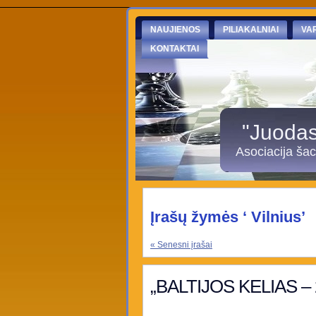
NAUJIENOS
PILIAKALNIAI
VA
KONTAKTAI
"Juodasi
Asociacija ša
Įrašų žymės ‘ Vilnius’
« Senesni įrašai
„BALTIJOS KELIAS – 