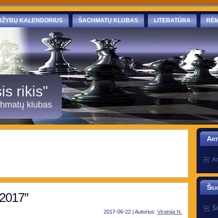
RŽYBŲ KALENDORIUS
ŠACHMATŲ KLUBAS
LITERATŪRA
RĖM
s rikis"
chmatų klubas
Art
Ar
Šiu
2017″
Ši
2017-06-22 | Autorius:
Virginija N.