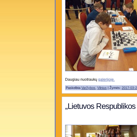
Daugiau nuotraukų
galerijoje.
Paskelbta
Varžybos
,
Vilnius
| Žymės:
2017-03-
„Lietuvos Respublikos