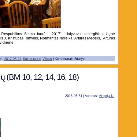
os Respublikos Seimo taurė – 2017“ dalyvavo ukmergiškiai Ugnė
lis J, Kristupas Rimydis, Normantas Noreika, Artūras Mecelis, Artūras
vickienė.
ės:
2017-03-11
,
Seimo taure
,
Vilnius
|
Komentarai uždaryti
ių (BM 10, 12, 14, 16, 18)
2016-03-31 | Autorius:
Virginija N.