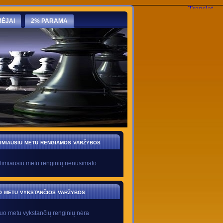
ĖJAI
2% PARAMA
imiausiu metu rengiamos varžybos
timiausiu metu renginių nenusimato
o metu vykstančios varžybos
uo metu vykstančių renginių nėra