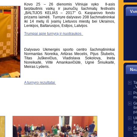
Kovo 25 – 26 dienomis Vilniuje vyko II-asis
tarptautinis vaikų ir jaunučių šachmatų festivalis
Var
„BALTIJOS KELIAS – 2017″ G. Kasparovo fondo
prizams laimėti. Turnyre dalyvavo 208 šachmatininkai
iki 14 metų iš įvairių Lietuvos miestų bei Ukrainos,
Lenkijos, Baltarusijos, Estijos, Latvijos.
Trumpai apie turnyrą ir nuotraukos
Dalyvavo Ukmergės sporto centro šachmatininkai
Normantas Noreika, Artūras Mecelis, Pijus Šlubelis,
Titas Juškevičius, Vladislava Sokolova, Ineta
Noreikaitė, Viltė Amankavičiūtė, Ugnė Šniuikaitė,
Meiras Lyderis.
Nau
A turnyro rezultatai
Ta
,,
Pr
m
Gr
ši
pa
Uk
š
Ša
va