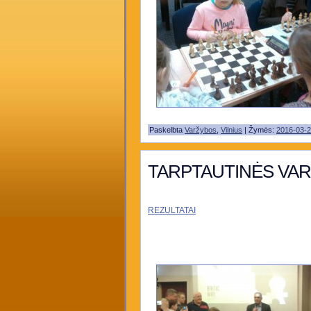
Paskelbta
Varžybos
,
Vilnius
| Žymės:
2016-03-
TARPTAUTINĖS VARŽ
REZULTATAI