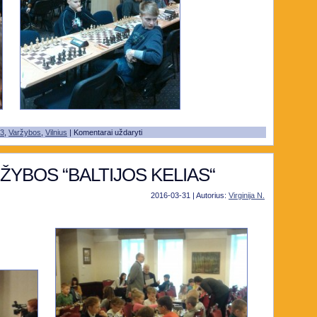
23
,
Varžybos
,
Vilnius
|
Komentarai uždaryti
YBOS “BALTIJOS KELIAS“
2016-03-31 | Autorius:
Virginija N.