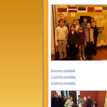
B turnyro rezultatai
C turnyro rezultatai
D turnyro rezultatai