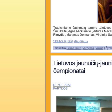
Tradiciniame šachmatų turnyre „Lietuv
Šniuikaitė, Agnė Mickūnaitė , Artūras Mece
Rimydis , Martynas Dolmantas, Virginija Sa
Skaityti šį įrašą daugiau »
Paskelbta
Seimo taure
,
Varžybos
,
Vilnius
| Žym
Lietuvos jaunučių-jaun
čempionatai
REZULTATAI
PARTIJOS