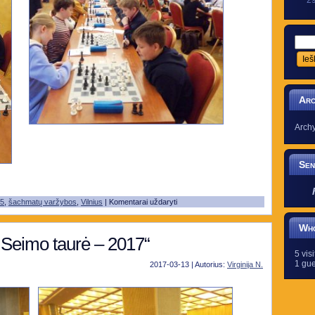
2
Arc
Arch
Sen
25
,
šachmatų varžybos
,
Vilnius
|
Komentarai uždaryti
Who
 Seimo taurė – 2017“
5 vis
1 gue
2017-03-13 | Autorius:
Virginija N.