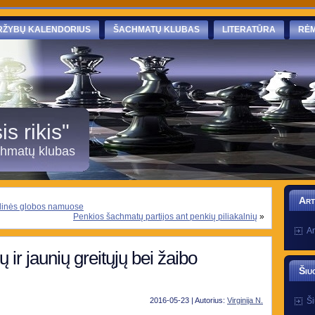
RŽYBŲ KALENDORIUS
ŠACHMATŲ KLUBAS
LITERATŪRA
RĖM
s rikis"
chmatų klubas
Art
alinės globos namuose
Penkios šachmatų partijos ant penkių piliakalnių
»
Ar
 ir jaunių greitųjų bei žaibo
Šiu
Ši
2016-05-23 | Autorius:
Virginija N.