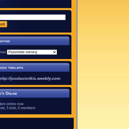
9
hyvas
yvas
asis tinklapis
http://juodasisrikis.weebly.com
's Online
itors online now
sts,
5 bots,
0 members