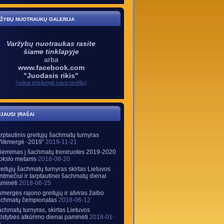
žybų nuotraukų galerija
Varžybų nuotraukas rasite
šiame tinklapyje
arba
www.facebook.com
"Juodasis rikis"
(reikia prisijungti savo profiliu)
jausi įrašai
rptautinis greitųjų šachmatų turnyras
Vilkmergė -2019″
2019-11-21
iėmimas į šachmatų treniruotes 2019-2020
okslo metams
2018-08-20
eitųjų šachmatų turnyras skirtas Lietuvos
mtmečiui ir tarptautinei šachmatų dienai
minėti
2018-06-25
mergės rajono greitųjų ir atviras žaibo
achmatų čempionatas
2018-06-12
chmatų turnyras, skirtas Lietuvos
lstybės atkūrimo dienai paminėti
2018-01-